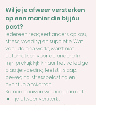
Wil je je afweer versterken 
op een manier die bij jóu 
past?
Iedereen reageert anders op kou, 
stress, voeding en suppletie. Wat 
voor de ene werkt, werkt niet 
automatisch voor de andere. In 
mijn praktijk kijk ik naar het volledige 
plaatje: voeding, leefstijl, slaap, 
beweging, stressbelasting en 
eventuele tekorten.
Samen bouwen we een plan dat:
je afweer versterkt
je energieniveau verhoogt
je vatbaarheid voor 
verkoudheden en griep 
vermindert