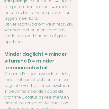
Kort gezegd:
   Koude lucht → lagere 
temperatuur in de neus → minder 
antivirale bescherming → virussen 
krijgen meer kans.
Dit verklaart waarom we in februari, 
wanneer het guur en vochtig is, 
sneller een verkoudheid of griep 
oppikken.
Minder daglicht = minder 
vitamine D = minder 
immuunactiviteit
Vitamine D is geen wondermiddel, 
maar het speelt wél een rol in de 
regulatie van het immuunsysteem. 
In de wintermaanden daalt de 
vitamine D‑status bij veel mensen, 
omdat de zonkracht te laag is om 
voldoende aan te maken.