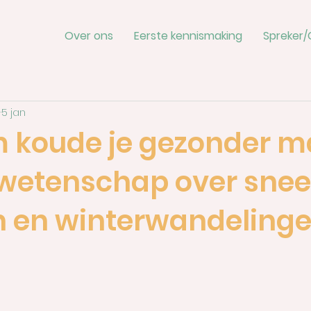
Over ons
Eerste kennismaking
Spreker/
s
5 jan
koude je gezonder m
wetenschap over sne
n en winterwandeling