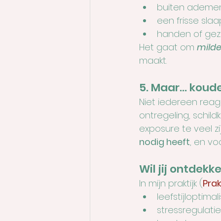
buiten ademen
een frisse sla
handen of gezi
Het gaat om 
milde
maakt.
5. Maar… koude 
Niet iedereen reag
ontregeling, schil
exposure te veel zi
nodig heeft
, en voo
Wil jij ontdek
In mijn praktijk (
Prak
leefstijloptimal
stressregulatie