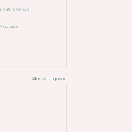
s.
 Nature Reviews 
 narrative 
Alles weergeven