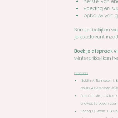
herstel van en
voeding en su
opbouw van gez
Samen bekijken we 
je koude kunt inzet
Boek je afspraak vi
winterprikkel kan h
bronnen
 Boidin, A., Tiemessen, I.,
adults: A systematic revi
Park, S. H., Kim, J., & Lee, Y
analysis.
 European Journa
Zhang, Q., Morin, A., & Tr