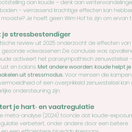
otstelling aan koude – denk aan winterwandelingen,
jsbaden – verrassend krachtige effecten kan hebben
 mooiste? Je hoeft geen Wim Hof te zijn om ervan te
 je stressbestendiger
ische review uit 2025 onderzocht de effecten van
j gezonde volwassenen. De conclusie was opvallend
koude activeert het parasympathisch zenuwstelsel –
rust en balans. 
Met andere woorden: koude helpt j
chakelen uit stressmodus. 
Voor mensen die kampen
 vermoeidheid of een overprikkeld zenuwstelsel kan 
lijke ondersteuning zijn.
ert je hart‑ en vaatregulatie
e meta-analyse (2024) toonde dat koude-exposur
egulatie verbetert, onder andere door een betere 
it en een efficiëntere bloeddrukrespons.