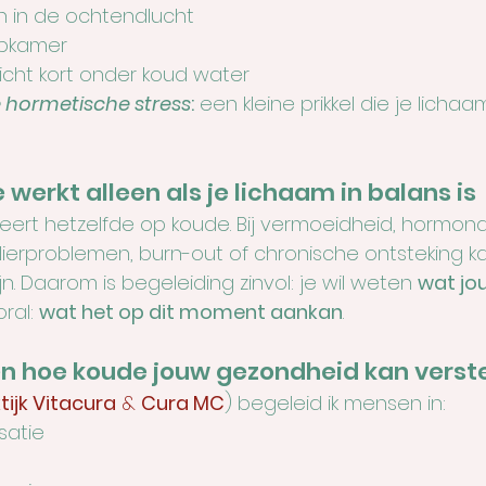
 in de ochtendlucht
apkamer
cht kort onder koud water
 hormetische stress
:
 een kleine prikkel die je lichaa
werkt alleen als je lichaam in balans is
eert hetzelfde op koude. Bij vermoeidheid, hormona
dklierproblemen, burn-out of chronische ontsteking 
jn. Daarom is begeleiding zinvol: je wil weten 
wat jo
ral: 
wat het op dit moment aankan
.
ken hoe koude jouw gezondheid kan verst
tijk Vitacura
 & 
Cura MC
) begeleid ik mensen in:
isatie