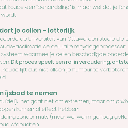
dat koude een “behandeling” is, maar wel dat je lic
 wordt.
ert je cellen – letterlijk
iceerde de Universiteit van Ottawa een studie die
ude-acclimatie de cellulaire recyclageprocessen 
 het systeem waarmee je cellen beschadigde onderd
wen. 
Dit proces speelt een rol in veroudering, ontst
. 
Koude lijkt dus niet alleen je humeur te verbeteren
id.
en ijsbad te nemen
uidelijk: het gaat niet om extremen, maar om 
prik
tappen kunnen al effect hebben:
deling zonder muts (maar wel warm genoeg gekle
koud afdouchen