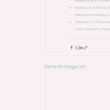
skeletal muscle.
 Cell Met
Martinez, M., & Sinclair, D.
Molecular Cell Biology, 2
Shevchuk, N. A., & Ramas
review.
 Frontiers in Physio
Recente blogposts