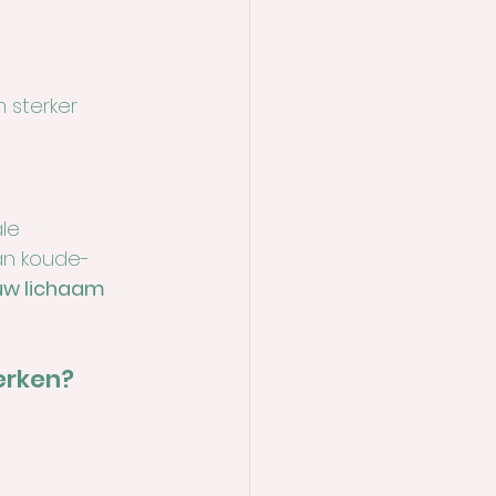
m sterker 
le 
kan koude-
uw lichaam 
erken?