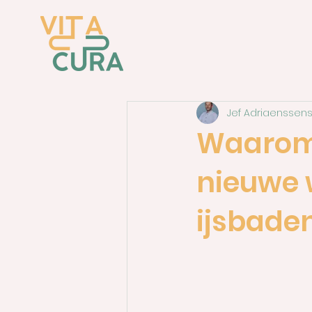
Jef Adriaenssen
Waarom 
nieuwe 
ijsbade