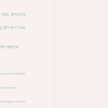
at zinvol is
 zijn en hoe 
 Een kleine 
ponses in healthy 
ion: A meta-
pathways in human 