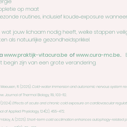
ergie
ppletie op maat
onde routines, inclusief koude‑exposure wanneer d
wat jouw lichaam nodig heeft, welke stappen veilig
ten als natuurlijke gezondheidsprikkel.
a 
www.praktijk-vitacura.be
  of 
www.cura-mc.be
..
  
et begin zijn van een grote verandering.
 & Meeusen, R. (2025). 
Cold-water immersion and autonomic nervous system res
ew.
 Journal of Thermal Biology, 119, 103–112.
. (2024). 
Effects of acute and chronic cold exposure on cardiovascular regulat
l of Applied Physiology, 124(2), 455–472.
emblay, A. (2025). 
Short-term cold acclimation enhances autophagy-related 