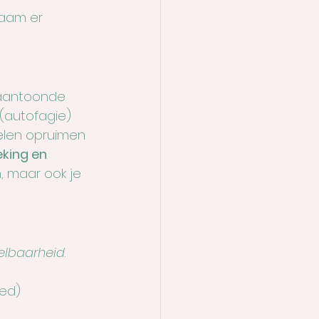
haam er 
 aantoonde 
(autofagie) 
elen opruimen 
eking en 
, maar ook je 
kelbaarheid
.
ed)