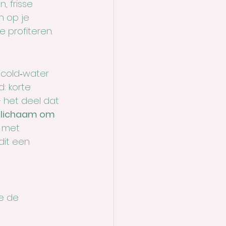
 frisse 
 op je 
 profiteren.
 cold‑water 
: korte 
 het deel dat 
e lichaam om 
 met 
dit een 
e de 