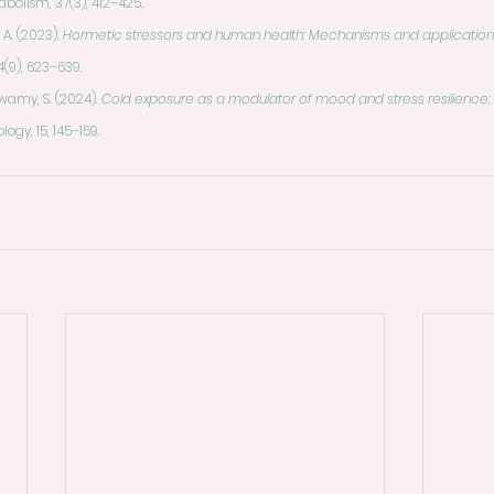
abolism, 37(3), 412–425.
 A. (2023). 
Hormetic stressors and human health: Mechanisms and application
4(9), 623–639.
wamy, S. (2024). 
Cold exposure as a modulator of mood and stress resilience: A
logy, 15, 145–159.