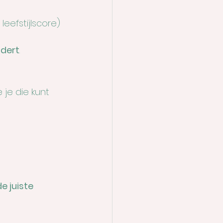
eefstijlscore)
ndert
.
 je die kunt 
e juiste 