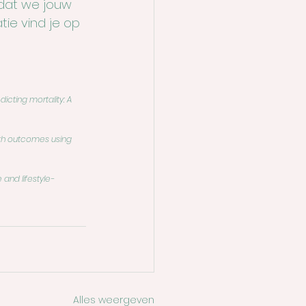
odat we jouw 
ie vind je op 
icting mortality: A 
lth outcomes using 
and lifestyle-
Alles weergeven