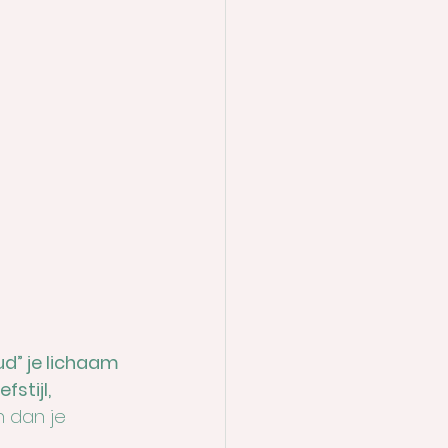
d” je lichaam 
efstijl, 
n dan je 