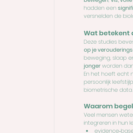
hadden een 
signif
versnelden de biol
Wat betekent d
Deze studies bevesti
op je verouderings
beweging, slaap en
jonger
 worden dan 
En het hoeft echt ni
persoonlijk leefst
biometrische data.
Waarom begele
Veel mensen wete
integreren in hun lev
evidence‑bas