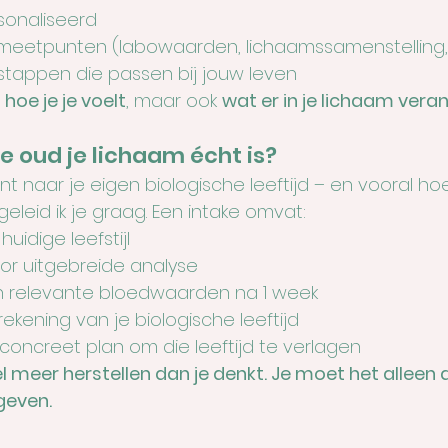
sonaliseerd
 meetpunten (labowaarden, lichaamssamenstelling, l
tappen die passen bij jouw leven
 
hoe je je voelt
, maar ook 
wat er in je lichaam vera
oe oud je lichaam écht is?
t naar je eigen biologische leeftijd – en vooral hoe
eleid ik je graag. Een intake omvat:
uidige leefstijl
r uitgebreide analyse
n relevante bloedwaarden na 1 week
erekening van je biologische leeftijd
n concreet plan om die leeftijd te verlagen
 meer herstellen dan je denkt. Je moet het alleen d
geven.