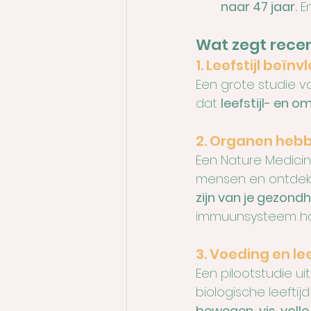
naar 47 jaar.
 E
Wat zegt rece
1. Leefstijl beïn
Een grote studie v
dat 
leefstijl- en o
2. Organen hebbe
Een Nature Medicin
mensen en ontdek
zijn van je gezond
immuunsysteem h
3. Voeding en le
Een pilootstudie u
biologische leeftij
bewegen
, 
vis, vol