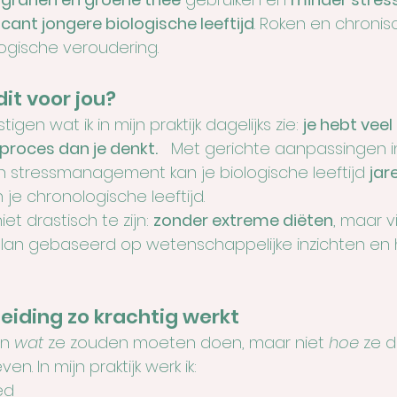
icant jongere biologische leeftijd
. Roken en chronis
ogische veroudering.
it voor jou?
gen wat ik in mijn praktijk dagelijks zie: 
je hebt veel
proces dan je denkt.
   Met gerichte aanpassingen i
 stressmanagement kan je biologische leeftijd 
jar
je chronologische leeftijd.
et drastisch te zijn: 
zonder extreme diëten
, maar v
ijlplan gebaseerd op wetenschappelijke inzichten en
iding zo krachtig werkt
n 
wat
 ze zouden moeten doen, maar niet 
hoe
 ze 
en. In mijn praktijk werk ik:
ed