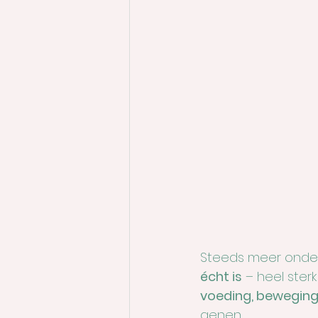
Steeds meer onderz
écht is
 – heel ster
voeding, beweging 
genen.