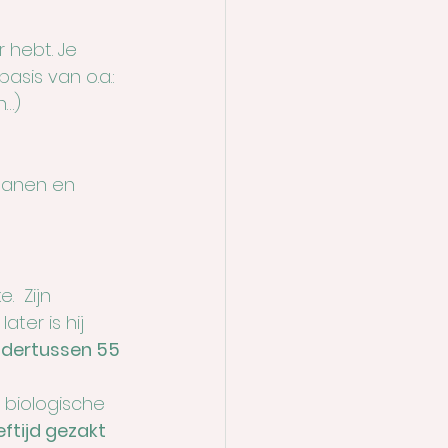
r hebt. Je 
asis van o.a.:
n…)
ganen en 
  Zijn 
ater is hij 
ondertussen 55 
 biologische 
ftijd gezakt 