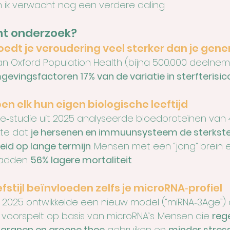
n ik verwacht nog een verdere daling.
nt onderzoek?
vloedt je veroudering veel sterker dan je gene
an Oxford Population Health (bijna 500.000 deelnem
mgevingsfactoren 17% van de variatie in sterfterisic
n elk hun eigen biologische leeftijd
e‑studie uit 2025 analyseerde bloedproteïnen van 
te dat 
je hersenen en immuunsysteem de sterkste 
heid op lange termijn
. Mensen met een “jong” brein 
adden 
56% lagere mortaliteit
efstijl beïnvloeden zelfs je microRNA‑profiel
it 2025 ontwikkelde een nieuw model (“miRNA‑3Age”) 
d voorspelt op basis van microRNA’s. Mensen die 
reg
le granen en groene thee
 gebruiken en 
minder stres