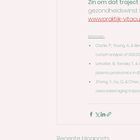
Zin om dat traject
gezondheidswinst i
www.praktijk-vitacu
bronnen:
Clarke, P., Young, A., & Be
cohort analysis of 500,00
Lehallier, B., Tanaka, T., &
plasma proteomics in 45,
Zhang, Y., Liu, Q., & Chen,
associated aging traject
Recente blogposts