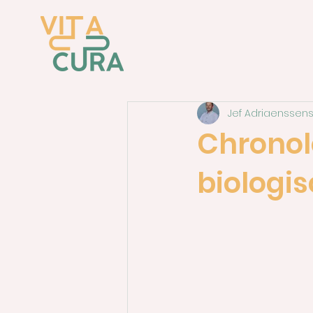
Jef Adriaenssen
Chronolo
biologis