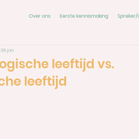
Over ons
Eerste kennismaking
Spreker/
s
28 jan
gische leeftijd vs.
che leeftijd