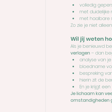
volledig geper
met duidelijke
met haalbare s
Zo zie je niet alleen
Wil jij weten h
Als je benieuwd ben
verlagen
 – dan beg
analyse van je h
bloedname voo
bespreking va
hierin zit de b
En je krijgt ee
Je lichaam kan veel
omstandigheden 