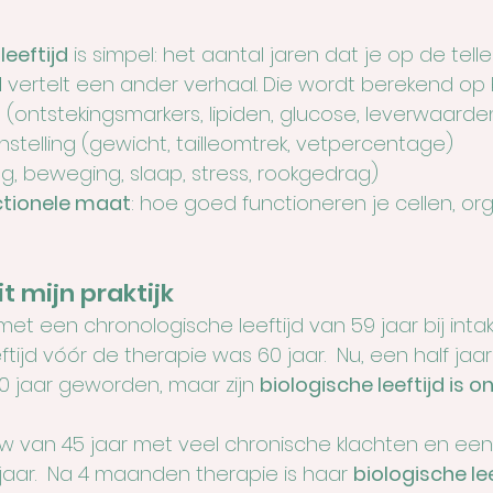
eeftijd
 is simpel: het aantal jaren dat je op de telle
d
 vertelt een ander verhaal. Die wordt berekend op b
ontstekingsmarkers, lipiden, glucose, leverwaarde
telling (gewicht, tailleomtrek, vetpercentage)
ing, beweging, slaap, stress, rookgedrag)
ctionele maat
: hoe goed functioneren je cellen, or
t mijn praktijk
met een chronologische leeftijd van 59 jaar bij intake.
tijd vóór de therapie was 60 jaar.  Nu, een half jaar l
 jaar geworden, maar zijn 
biologische leeftijd is 
rouw van 45 jaar met veel chronische klachten en een
 jaar.  Na 4 maanden therapie is haar 
biologische lee