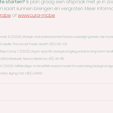
 te starten?
 Ik plan graag een afspraak met je in z
n kaart kunnen brengen én vergroten. Meer informat
ra.be
 of 
www.cura-mc.be
nnett, D. (2024). 
Lifestyle and environmental factors outweigh genetic risk in pred
0 adults.
 The Lancet Public Health, 9(3), 210–221.
 Wyss-Coray, T. (2025). 
Organ-specific biological aging predicts long-term hea
000 individuals.
 Nature Medicine, 31(1), 44–58.
 H. (2025). 
miRNA‑3Age: A microRNA-based model for estimating biological age 
ories.
 Aging Cell, 24(2), e14012.