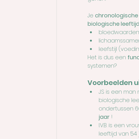
Je 
chronologische l
biologische leeftij
bloedwaarden (
lichaamssamens
leefstijl (voed
Het is dus een 
fun
systemen?
Voorbeelden ui
J.S is een man 
biologische leef
ondertussen 60
jaar
 !
I.V.B. is een v
leeftijd van 54