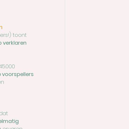
n
ers!) toont 
o verklaren
45.000 
voorspellers 
en 
dat 
elmatig 
s
 ervaren, 