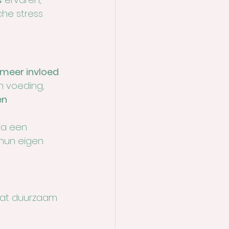
che stress 
 meer invloed 
n voeding, 
en 
ia een 
 hun eigen 
dat duurzaam 